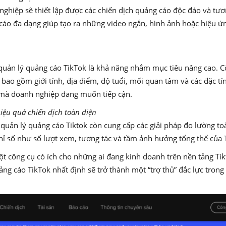
ghiệp sẽ thiết lập được các chiến dịch quảng cáo độc đáo và tương
áo đa dạng giúp tạo ra những video ngắn, hình ảnh hoặc hiệu ứng
quản lý quảng cáo TikTok là khả năng nhắm mục tiêu nâng cao. Cô
bao gồm giới tính, địa điểm, độ tuổi, mối quan tâm và các đặc t
 mà doanh nghiệp đang muốn tiếp cận.
iệu quả chiến dịch toàn diện
 quản lý quảng cáo Tiktok còn cung cấp các giải pháp đo lường to
chỉ số như số lượt xem, tương tác và tầm ảnh hưởng tổng thể của T
một công cụ có ích cho những ai đang kinh doanh trên nền tảng Tik
uảng cáo TikTok nhất định sẽ trở thành một “trợ thủ” đắc lực tron