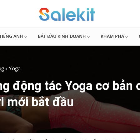
TIẾNG ANH
BẮT ĐẦU KINH DOANH
KHÁM PHÁ
og
Yoga
g động tác Yoga cơ bản 
i mới bắt đầu