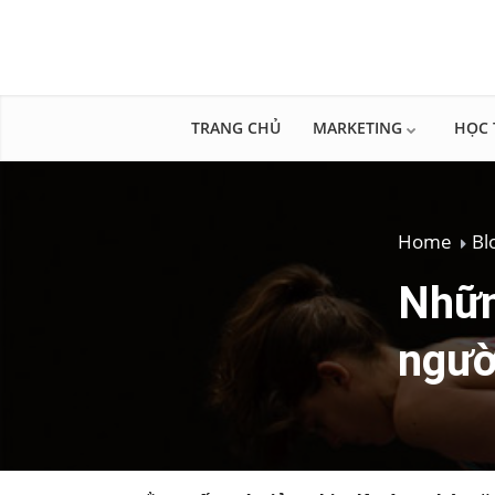
TRANG CHỦ
MARKETING
HỌC 
Home
Bl
Nhữn
ngườ