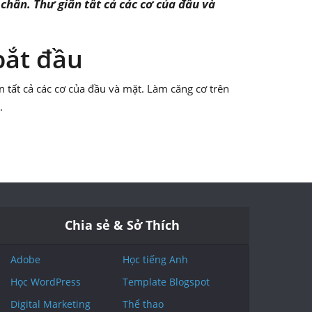
chân. Thư giãn tất cả các cơ của đầu và
bắt đầu
 tất cả các cơ của đầu và mặt. Làm căng cơ trên
.
Chia sẻ & Sở Thích
Adobe
Học tiếng Anh
Học WordPress
Template Blogspot
Digital Marketing
Thể thao